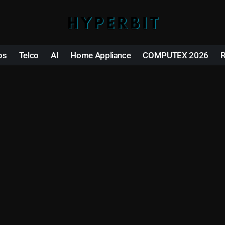
ps
Telco
AI
Home Appliance
COMPUTEX 2026