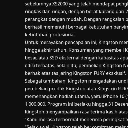
sebelumnya XS2000 yang telah mendapat peng
ringkas dan ringan, dengan berat kurang da
perangkat dengan mudah. Dengan rangkaian p
berhasil memenuhi berbagai kebutuhan penyim
kebutuhan profesional.
Untuk merayakan pencapaian ini, Kingston m
hingga akhir tahun. Konsumen yang membeli K
besar, atau SSD eksternal dengan kapasitas a
edisi terbatas. Selain itu, pembelian Kingston
berhak atas tas jaring Kingston FURY eksklusif.
Sebagai tambahan, Kingston mengadakan undia
pembelian produk Kingston atau Kingston FU
memenangkan hadiah utama, yaitu iPhone 16 (1
1.000.000. Program ini berlaku hingga 31 Dese
Kingston menyampaikan rasa terima kasih atas 
“Kami merasa terhormat menerima peringkat terat
“Sejak awal, Kingston telah berkomitmen melay