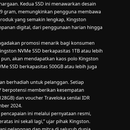
hargaan. Kedua SSD ini menawarkan desain
ri 29 gram, memungkinkan pengguna membawa
roduk yang semakin lengkap, Kingston
panan digital, dari penggunaan harian hingga
engadakan promosi menarik bagi konsumen
ingston NVMe SSD berkapasitas 1TB atau lebih
pa pun, akan mendapatkan kaos polo Kingston
 NVMe SSD berkapasitas 500GB atau lebih juga
n berhadiah untuk pelanggan. Setiap
RY berpotensi memberikan kesempatan
28GB) dan voucher Traveloka senilai IDR
mber 2024.
pencapaian ini melalui pernyataan resmi,
as ini sekali lagi,” ujar pihak Kingston.
ani pelanggan dan mitra di seluruh dunia.