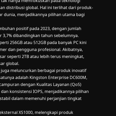
 tak hanya memfokuskan pada teknologi
distribusi global. Hal ini terlihat dari produk-
ar dunia, menjadikannya pilihan utama bagi
mbuhan positif pada 2023, dengan jumlah
ar 3,7% dibandingkan tahun sebelumnya.
perti 256GB atau 512GB pada banyak PC kini
er dan pengguna profesional. Akibatnya,
ar seperti 2TB atau lebih terus meningkat,
ar global.
juga meluncurkan berbagai produk inovatif
h satunya adalah Kingston Enterprise DC600M,
 campuran dengan Kualitas Layanan (QoS)
 dan konsistensi IOPS, menjadikannya pilihan
stabil dalam memenuhi perjanjian tingkat
 eksternal XS1000, melengkapi produk