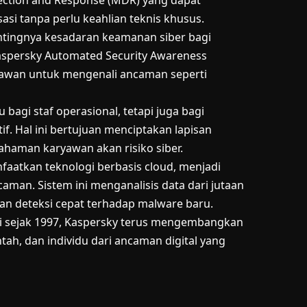
ection and Response (MDR) yang dapat
i tanpa perlu keahlian teknis khusus.
entingnya kesadaran keamanan siber bagi
Kaspersky Automated Security Awareness
awan untuk mengenali ancaman seperti
u bagi staf operasional, tetapi juga bagi
tif. Hal ini bertujuan menciptakan lapisan
haman karyawan akan risiko siber.
faatkan teknologi berbasis cloud, menjadi
caman. Sistem ini menganalisis data dari jutaan
an deteksi cepat terhadap malware baru.
ri sejak 1997, Kaspersky terus mengembangkan
ntah, dan individu dari ancaman digital yang