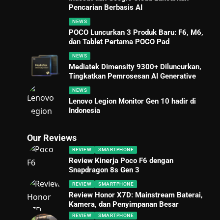
Pencarian Berbasis AI
NEWS
POCO Luncurkan 3 Produk Baru: F6, M6,
dan Tablet Pertama POCO Pad
NEWS
Mediatek Dimensity 9300+ Diluncurkan,
Tingkatkan Pemrosesan AI Generative
NEWS
Lenovo Legion Monitor Gen 10 hadir di
Indonesia
Our Reviews
REVIEW
SMARTPHONE
Review Kinerja Poco F6 dengan
Snapdragon 8s Gen 3
REVIEW
SMARTPHONE
Review Honor X7D: Mainstream Baterai,
Kamera, dan Penyimpanan Besar
REVIEW
SMARTPHONE