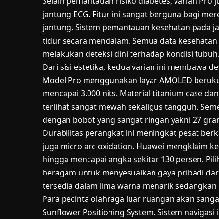
Selain pemantauan risiko diabetes, varian Pro 
jantung ECG. Fitur ini sangat berguna bagi mer
jantung. Sistem pemantauan kesehatan pada jam
tidur secara mendalam. Semua data kesehatan 
melakukan deteksi dini terhadap kondisi tubuh
Dari sisi estetika, kedua varian ini membawa 
Model Pro menggunakan layar AMOLED berukura
mencapai 3.000 nits. Material titanium case da
terlihat sangat mewah sekaligus tangguh. Sement
dengan bobot yang sangat ringan yakni 27 gra
Durabilitas perangkat ini meningkat pesat ber
juga micro arc oxidation. Huawei mengklaim ke
hingga mencapai angka sekitar 130 persen. Pil
beragam untuk menyesuaikan gaya pribadi dar
tersedia dalam lima warna menarik sedangkan v
Para pecinta olahraga luar ruangan akan sang
Sunflower Positioning System. Sistem navigasi 