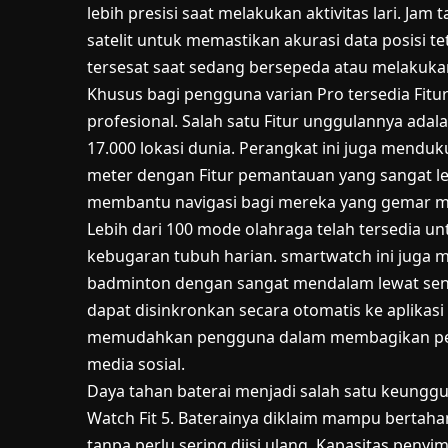
lebih presisi saat melakukan aktivitas lari. Ja
satelit untuk memastikan akurasi data posisi t
tersesat saat sedang bersepeda atau melakukan t
Khusus bagi pengguna varian Pro tersedia Fitur
profesional. Salah satu Fitur unggulannya adal
17.000 lokasi dunia. Perangkat ini juga menduk
meter dengan Fitur pemantauan yang sangat len
membantu navigasi bagi mereka yang gemar m
Lebih dari 100 mode olahraga telah tersedia
kebugaran tubuh harian. smartwatch ini juga 
badminton dengan sangat mendalam lewat sens
dapat disinkronkan secara otomatis ke aplikasi p
memudahkan pengguna dalam membagikan penc
media sosial.
Daya tahan baterai menjadi salah satu keunggu
Watch Fit 5. Baterainya diklaim mampu bertah
tanpa perlu sering diisi ulang. Kapasitas pen