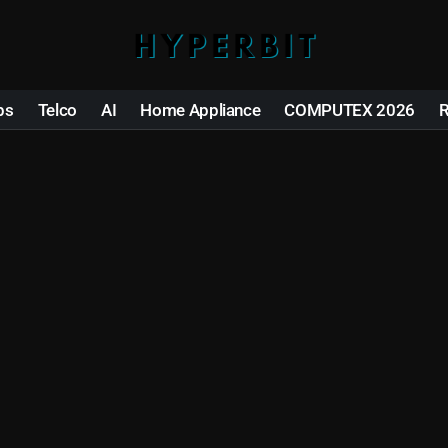
ps
Telco
AI
Home Appliance
COMPUTEX 2026