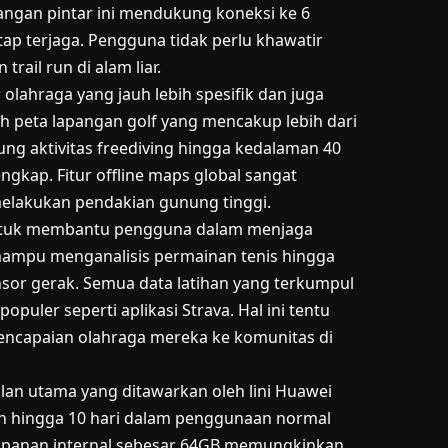
m tangan pintar ini mendukung koneksi ke 6
etap terjaga. Pengguna tidak perlu khawatir
rail run di alam liar.
 olahraga yang jauh lebih spesifik dan juga
ah peta lapangan golf yang mencakup lebih dari
ung aktivitas freediving hingga kedalaman 40
gkap. Fitur offline maps global sangat
elakukan pendakian gunung tinggi.
 untuk membantu pengguna dalam menjaga
mampu menganalisis permainan tenis hingga
or gerak. Semua data latihan yang terkumpul
opuler seperti aplikasi Strava. Hal ini tentu
apaian olahraga mereka ke komunitas di
lan utama yang ditawarkan oleh lini Huawei
an hingga 10 hari dalam penggunaan normal
yimpanan internal sebesar 64GB memungkinkan