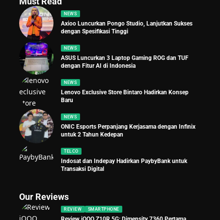
Must Read
NEWS
Axioo Luncurkan Pongo Studio, Lanjutkan Sukses
dengan Spesifikasi Tinggi
NEWS
ASUS Luncurkan 3 Laptop Gaming ROG dan TUF
dengan Fitur AI di Indonesia
NEWS
Lenovo Exclusive Store Bintaro Hadirkan Konsep
Baru
NEWS
ONIC Esports Perpanjang Kerjasama dengan Infinix
untuk 2 Tahun Kedepan
TELCO
Indosat dan Indepay Hadirkan PaybyBank untuk
Transaksi Digital
Our Reviews
REVIEW
SMARTPHONE
Review iQOO Z10R 5G: Dimensity 7360 Pertama