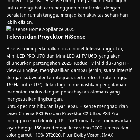
modern,” ujarnya. Hisense mengintegrasikan teknologi AI
untuk mengubah cara pengguna berinteraksi dengan
peralatan rumah tangga, menjadikan aktivitas sehari-hari
lebih efisien.
Televisi dan Proyektor HiSense
Hisense memperkenalkan dua model televisi unggulan,
Mini-LED PRO U7Q dan Mini-LED AI TV U6Q, yang akan
diluncurkan pertengahan 2025. Kedua TV ini didukung Hi-
View AI Engine, menghasilkan gambar jernih, suara imersif
dengan subwoofer terintegrasi, serta refresh rate hingga
165Hz untuk U7Q. Teknologi ini memastikan pengalaman
menonton mulus dengan pencahayaan otomatis yang
menyesuaikan lingkungan.
Untuk pecinta hiburan layar lebar, Hisense menghadirkan
Laser Cinema PX3 Pro dan Proyektor C2 Ultra. PX3 Pro
menggunakan teknologi LPU TriChroma Laser, menawarkan
layar hingga 150 inci dengan kecerahan 3000 lumens dan
color gamut 110% BT2020. Fitur Dolby Vision, IMAX