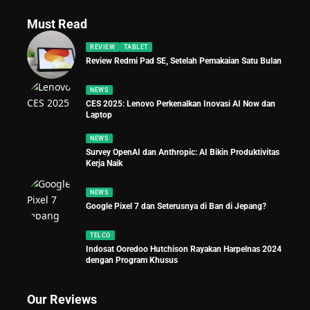
Must Read
REVIEW
TABLET
Review Redmi Pad SE, Setelah Pemakaian Satu Bulan
NEWS
CES 2025: Lenovo Perkenalkan Inovasi AI Now dan
Laptop
NEWS
Survey OpenAI dan Anthropic: AI Bikin Produktivitas
Kerja Naik
NEWS
Google Pixel 7 dan Seterusnya di Ban di Jepang?
TELCO
Indosat Ooredoo Hutchison Rayakan Harpelnas 2024
dengan Program Khusus
Our Reviews