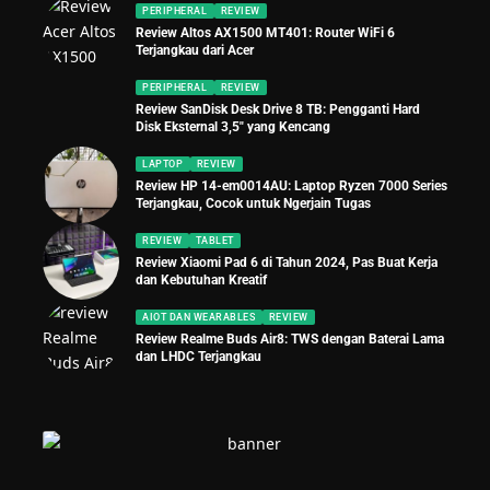
PERIPHERAL
REVIEW
Review Altos AX1500 MT401: Router WiFi 6
Terjangkau dari Acer
PERIPHERAL
REVIEW
Review SanDisk Desk Drive 8 TB: Pengganti Hard
Disk Eksternal 3,5″ yang Kencang
LAPTOP
REVIEW
Review HP 14-em0014AU: Laptop Ryzen 7000 Series
Terjangkau, Cocok untuk Ngerjain Tugas
REVIEW
TABLET
Review Xiaomi Pad 6 di Tahun 2024, Pas Buat Kerja
dan Kebutuhan Kreatif
AIOT DAN WEARABLES
REVIEW
Review Realme Buds Air8: TWS dengan Baterai Lama
dan LHDC Terjangkau