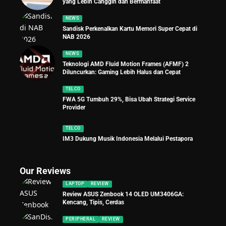
yang Lebih Canggih dan Bermanfaat
NEWS
Sandisk Perkenalkan Kartu Memori Super Cepat di
NAB 2026
NEWS
Teknologi AMD Fluid Motion Frames (AFMF) 2
Diluncurkan: Gaming Lebih Halus dan Cepat
TELCO
FWA 5G Tumbuh 29%, Bisa Ubah Strategi Service
Provider
TELCO
IM3 Dukung Musik Indonesia Melalui Pestapora
Our Reviews
LAPTOP
REVIEW
Review ASUS Zenbook 14 OLED UM3406GA:
Kencang, Tipis, Cerdas
PERIPHERAL
REVIEW