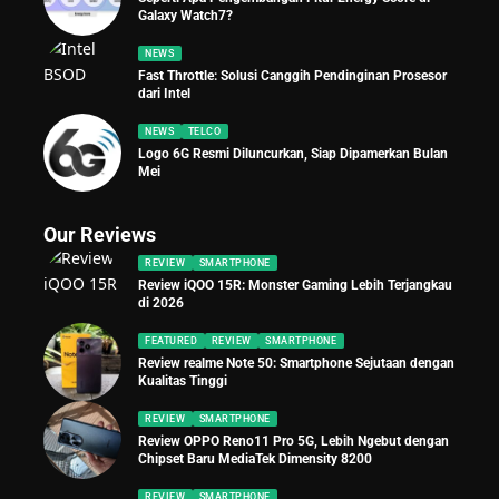
Galaxy Watch7?
NEWS
Fast Throttle: Solusi Canggih Pendinginan Prosesor
dari Intel
NEWS
TELCO
Logo 6G Resmi Diluncurkan, Siap Dipamerkan Bulan
Mei
Our Reviews
REVIEW
SMARTPHONE
Review iQOO 15R: Monster Gaming Lebih Terjangkau
di 2026
FEATURED
REVIEW
SMARTPHONE
Review realme Note 50: Smartphone Sejutaan dengan
Kualitas Tinggi
REVIEW
SMARTPHONE
Review OPPO Reno11 Pro 5G, Lebih Ngebut dengan
Chipset Baru MediaTek Dimensity 8200
REVIEW
SMARTPHONE