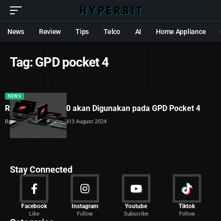
News
Review
Tips
Telco
AI
Home Appliance
Tag:
GPD pocket 4
NEWS
Ryzen AI 9 HX 370 akan Digunakan pada GPD Pocket 4
By
Dimas Galih Windudjati
13 August 2024
Stay Connected
News
Facebook
Instagram
Youtube
Tiktok
Like
Follow
Subscribe
Follow
2029 Articles