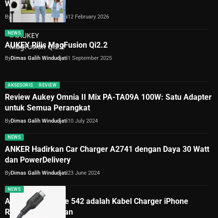
Wallbox
By
Dimas Galih Windudjati
12 February 2026
NEWS
AUKEY Rilis MagFusion Qi2.2
By
Dimas Galih Windudjati
1 September 2025
AKSESORIS
REVIEW
Review Aukey Omnia II Mix PA-TA09A 100W: Satu Adapter
untuk Semua Perangkat
By
Dimas Galih Windudjati
10 July 2024
NEWS
ANKER Hadirkan Car Charger A2741 dengan Daya 30 Watt
dan PowerDelivery
By
Dimas Galih Windudjati
23 June 2024
NEWS
ANKER PowerLine 542 adalah Kabel Charger iPhone
Ramah Lingkungan