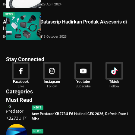
By
Dimas Galih Windudjati
29 April 2024
NEWS
AUKEY Gandeng Datascrip Hadirkan Produk Aksesoris di
Indonesia
By
Dimas Galih Windudjati
13 October 2023
Stay Connected
News
Facebook
Instagram
Youtube
Tiktok
Like
Follow
Subscribe
Follow
2029 Articles
Categories
Must Read
NEWS
Acer Predator XB273U F6 Hadir di CES 2026, Refresh Rate 1
MHz
NEWS