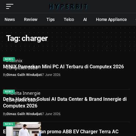
News
Review
Tips
Telco
AI
Home Appliance
Tag:
charger
NEWS
MINIX Pamerkan Mini PC AI Terbaru di Computex 2026
By
Dimas Galih Windudjati
7 June 2026
NEWS
Delta Hadirkan Solusi AI Data Center & Brand Innergie di
Computex 2026
By
Dimas Galih Windudjati
7 June 2026
NEWS
ElectGo.id hadirkan promo ABB EV Charger Terra AC