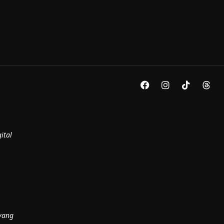
ital
yang