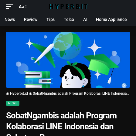
Aa
News
Review
Tips
Telco
AI
Home Appliance
◉ Hyperbit.id ◉
SobatNgambis adalah Program Kolaborasi LINE Indonesia dan Schoters Ruangguru
NEWS
SobatNgambis adalah Program
Kolaborasi LINE Indonesia dan