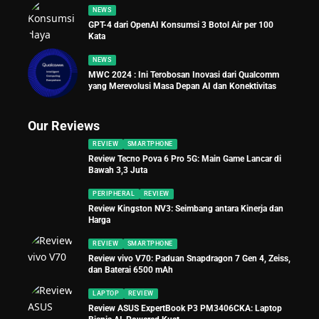
NEWS
GPT-4 dari OpenAI Konsumsi 3 Botol Air per 100
Kata
NEWS
MWC 2024 : Ini Terobosan Inovasi dari Qualcomm
yang Merevolusi Masa Depan AI dan Konektivitas
Our Reviews
REVIEW
SMARTPHONE
Review Tecno Pova 6 Pro 5G: Main Game Lancar di
Bawah 3,3 Juta
PERIPHERAL
REVIEW
Review Kingston NV3: Seimbang antara Kinerja dan
Harga
REVIEW
SMARTPHONE
Review vivo V70: Paduan Snapdragon 7 Gen 4, Zeiss,
dan Baterai 6500 mAh
LAPTOP
REVIEW
Review ASUS ExpertBook P3 PM3406CKA: Laptop