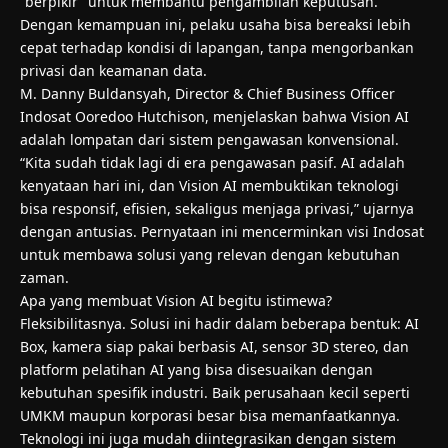
“berpikir” untuk membantu pengambilan keputusan.
Dengan kemampuan ini, pelaku usaha bisa bereaksi lebih
cepat terhadap kondisi di lapangan, tanpa mengorbankan
privasi dan keamanan data.
M. Danny Buldansyah, Director & Chief Business Officer
Indosat Ooredoo Hutchison, menjelaskan bahwa Vision AI
adalah lompatan dari sistem pengawasan konvensional.
“Kita sudah tidak lagi di era pengawasan pasif. AI adalah
kenyataan hari ini, dan Vision AI membuktikan teknologi
bisa responsif, efisien, sekaligus menjaga privasi,” ujarnya
dengan antusias. Pernyataan ini mencerminkan visi Indosat
untuk membawa solusi yang relevan dengan kebutuhan
zaman.
Apa yang membuat Vision AI begitu istimewa?
Fleksibilitasnya. Solusi ini hadir dalam beberapa bentuk: AI
Box, kamera siap pakai berbasis AI, sensor 3D stereo, dan
platform pelatihan AI yang bisa disesuaikan dengan
kebutuhan spesifik industri. Baik perusahaan kecil seperti
UMKM maupun korporasi besar bisa memanfaatkannya.
Teknologi ini juga mudah diintegrasikan dengan sistem