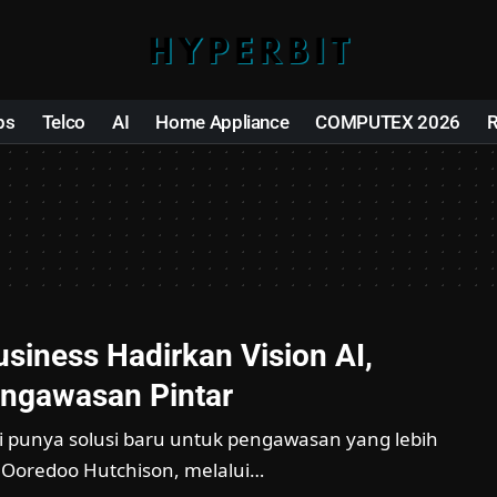
ps
Telco
AI
Home Appliance
COMPUTEX 2026
usiness Hadirkan Vision AI,
ngawasan Pintar
ni punya solusi baru untuk pengawasan yang lebih
t Ooredoo Hutchison, melalui…