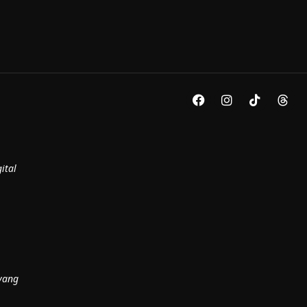
ital
yang