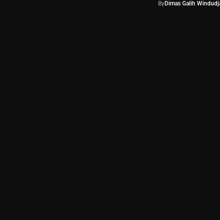
By
Dimas Galih Windudja