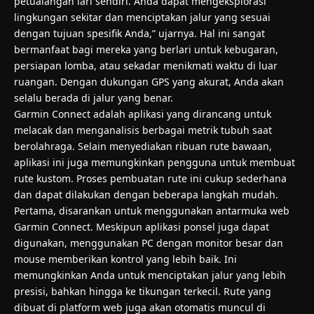
petualangan lari sendiri. Anda dapat mengeksplorasi
lingkungan sekitar dan menciptakan jalur yang sesuai
dengan tujuan spesifik Anda,” ujarnya. Hal ini sangat
bermanfaat bagi mereka yang berlari untuk kebugaran,
persiapan lomba, atau sekadar menikmati waktu di luar
ruangan. Dengan dukungan GPS yang akurat, Anda akan
selalu berada di jalur yang benar.
Garmin Connect adalah aplikasi yang dirancang untuk
melacak dan menganalisis berbagai metrik tubuh saat
berolahraga. Selain menyediakan ribuan rute bawaan,
aplikasi ini juga memungkinkan pengguna untuk membuat
rute kustom. Proses pembuatan rute ini cukup sederhana
dan dapat dilakukan dengan beberapa langkah mudah.
Pertama, disarankan untuk menggunakan antarmuka web
Garmin Connect. Meskipun aplikasi ponsel juga dapat
digunakan, menggunakan PC dengan monitor besar dan
mouse memberikan kontrol yang lebih baik. Ini
memungkinkan Anda untuk menciptakan jalur yang lebih
presisi, bahkan hingga ke tikungan terkecil. Rute yang
dibuat di platform web juga akan otomatis muncul di