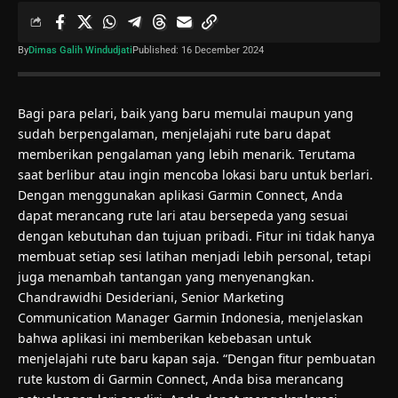
By
Dimas Galih Windudjati
Published: 16 December 2024
Bagi para pelari, baik yang baru memulai maupun yang
sudah berpengalaman, menjelajahi rute baru dapat
memberikan pengalaman yang lebih menarik. Terutama
saat berlibur atau ingin mencoba lokasi baru untuk berlari.
Dengan menggunakan aplikasi Garmin Connect, Anda
dapat merancang rute lari atau bersepeda yang sesuai
dengan kebutuhan dan tujuan pribadi. Fitur ini tidak hanya
membuat setiap sesi latihan menjadi lebih personal, tetapi
juga menambah tantangan yang menyenangkan.
Chandrawidhi Desideriani, Senior Marketing
Communication Manager Garmin Indonesia, menjelaskan
bahwa aplikasi ini memberikan kebebasan untuk
menjelajahi rute baru kapan saja. “Dengan fitur pembuatan
rute kustom di Garmin Connect, Anda bisa merancang