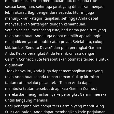
memungkinkan Anda menentukan titik-titik pada rute
sesuai keinginan, sehingga jarak yang dihasilkan menjadi
lebih akurat. Bagi pengendara sepeda, fitur ini juga
menunjukkan kategori tanjakan, sehingga Anda dapat
menyesuaikan tantangan dengan kemampuan.
Setelah selesai merancang rute, beri nama pada rute yang
telah Anda buat. Anda juga dapat memilih apakah ingin
menjadikannya rute publik atau privat. Setelah itu, cukup
klik tombol “Send to Device” dan pilih perangkat Garmin
Anda. Ketika perangkat Anda tersinkronisasi dengan
Garmin Connect, rute tersebut akan otomatis tersedia untuk
digunakan.
Tidak hanya itu, Anda juga dapat membagikan rute yang
telah Anda buat kepada teman-teman. Cukup kirimkan
tautan rute melalui pesan teks. Teman Anda dapat
membuka tautan tersebut di aplikasi Garmin Connect
mereka dan mengirimkannya ke perangkat Garmin mereka
untuk langsung memulai.
Bagi pengguna bike computers Garmin yang mendukung
fitur GroupRide, Anda dapat membagikan kode perjalanan