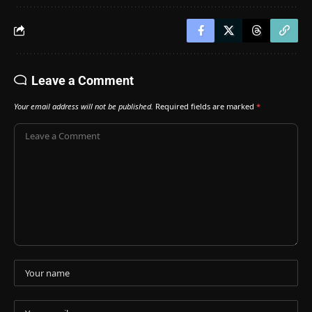
Leave a Comment
Your email address will not be published.
Required fields are marked
*