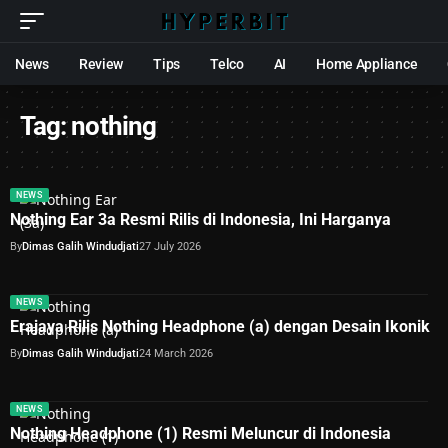
News
Review
Tips
Telco
AI
Home Appliance
Tag:
nothing
NEWS
Nothing Ear 3a Resmi Rilis di Indonesia, Ini Harganya
By
Dimas Galih Windudjati
27 July 2026
NEWS
Erajaya Rilis Nothing Headphone (a) dengan Desain Ikonik
By
Dimas Galih Windudjati
24 March 2026
NEWS
Nothing Headphone (1) Resmi Meluncur di Indonesia