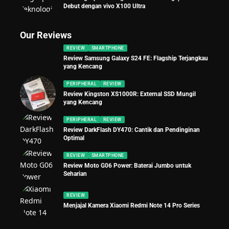
Debut dengan vivo X100 Ultra
Our Reviews
REVIEW
SMARTPHONE
Review Samsung Galaxy S24 FE: Flagship Terjangkau
yang Kencang
PERIPHERAL
REVIEW
Review Kingston XS1000R: External SSD Mungil
yang Kencang
PERIPHERAL
REVIEW
Review DarkFlash DY470: Cantik dan Pendinginan
Optimal
REVIEW
SMARTPHONE
Review Moto G06 Power: Baterai Jumbo untuk
Seharian
REVIEW
Menjajal Kamera Xiaomi Redmi Note 14 Pro Series