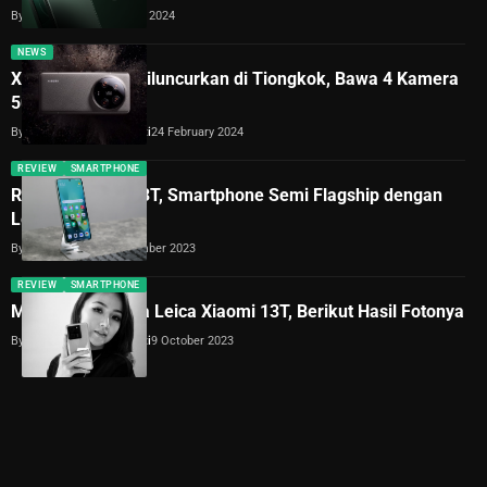
By
Lukman Azis
15 March 2024
NEWS
Xiaomi 14 Ultra Diluncurkan di Tiongkok, Bawa 4 Kamera
50 MP Leica
By
Dimas Galih Windudjati
24 February 2024
REVIEW
SMARTPHONE
Review Xiaomi 13T, Smartphone Semi Flagship dengan
Leica Authentic
By
Lukman Azis
11 November 2023
REVIEW
SMARTPHONE
Mencoba Kamera Leica Xiaomi 13T, Berikut Hasil Fotonya
By
Dimas Galih Windudjati
9 October 2023