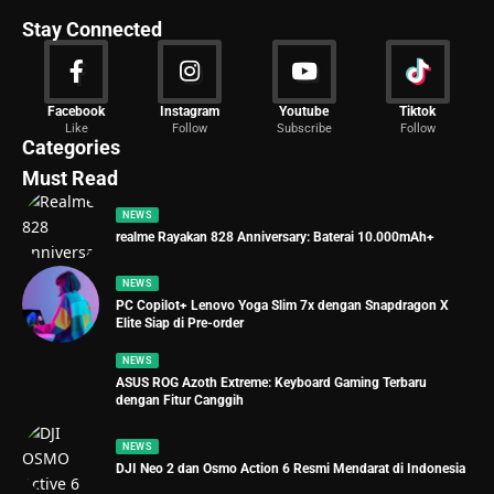
Stay Connected
News
Facebook
Instagram
Youtube
Tiktok
Like
Follow
Subscribe
Follow
2029 Articles
Categories
Must Read
NEWS
realme Rayakan 828 Anniversary: Baterai 10.000mAh+
NEWS
PC Copilot+ Lenovo Yoga Slim 7x dengan Snapdragon X
Elite Siap di Pre-order
NEWS
ASUS ROG Azoth Extreme: Keyboard Gaming Terbaru
dengan Fitur Canggih
NEWS
DJI Neo 2 dan Osmo Action 6 Resmi Mendarat di Indonesia