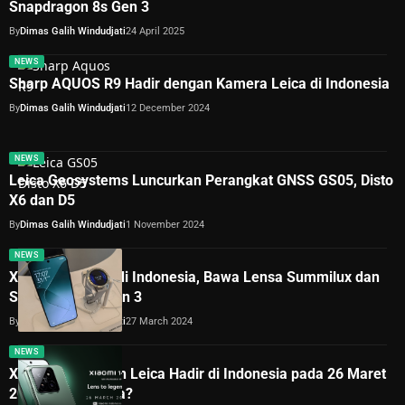
Snapdragon 8s Gen 3
By
Dimas Galih Windudjati
24 April 2025
NEWS
Sharp AQUOS R9 Hadir dengan Kamera Leica di Indonesia
By
Dimas Galih Windudjati
12 December 2024
NEWS
Leica Geosystems Luncurkan Perangkat GNSS GS05, Disto
X6 dan D5
By
Dimas Galih Windudjati
1 November 2024
NEWS
Xiaomi 14 Hadir di Indonesia, Bawa Lensa Summilux dan
Snapdragon 8 Gen 3
By
Dimas Galih Windudjati
27 March 2024
NEWS
Xiaomi 14 dengan Leica Hadir di Indonesia pada 26 Maret
2024, Seperti Apa?