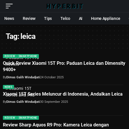
News
Review
Tips
Telco
AI
Home Appliance
Tag:
leica
REVIEW
SMARTPHONE
Quick Review Xiaomi 15T Pro: Paduan Leica dan Dimensity
9400+
By
Dimas Galih Windudjati
24 October 2025
NEWS
Xiaomi 15T Series Meluncur di Indonesia, Andalkan Leica
By
Dimas Galih Windudjati
30 September 2025
REVIEW
SMARTPHONE
Review Sharp Aquos R9 Pro: Kamera Leica dengan