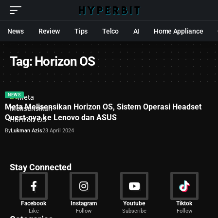
News
Review
Tips
Telco
AI
Home Appliance
Tag:
Horizon OS
NEWS
Meta Melisensikan Horizon OS, Sistem Operasi Headset
Quest-nya ke Lenovo dan ASUS
By
Lukman Azis
23 April 2024
Stay Connected
News
Facebook
Instagram
Youtube
Tiktok
Like
Follow
Subscribe
Follow
2029 Articles