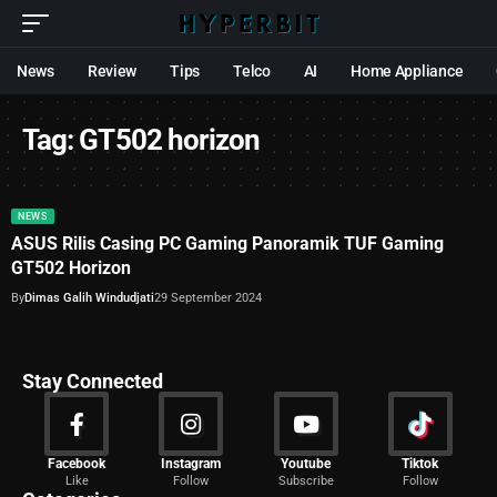
News
Review
Tips
Telco
AI
Home Appliance
Tag:
GT502 horizon
NEWS
ASUS Rilis Casing PC Gaming Panoramik TUF Gaming
GT502 Horizon
By
Dimas Galih Windudjati
29 September 2024
Stay Connected
News
Facebook
Instagram
Youtube
Tiktok
Like
Follow
Subscribe
Follow
2029 Articles