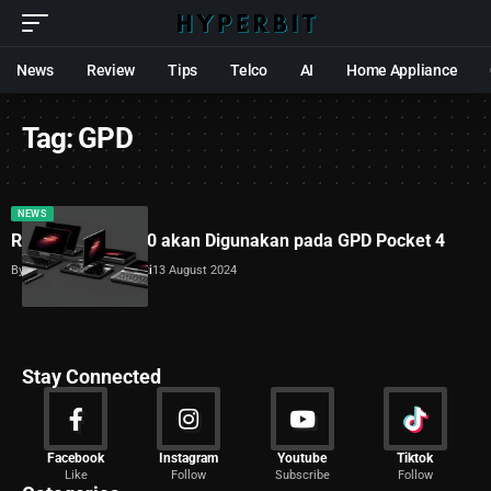
News
Review
Tips
Telco
AI
Home Appliance
Tag:
GPD
NEWS
Ryzen AI 9 HX 370 akan Digunakan pada GPD Pocket 4
By
Dimas Galih Windudjati
13 August 2024
Stay Connected
News
Facebook
Instagram
Youtube
Tiktok
Like
Follow
Subscribe
Follow
2029 Articles