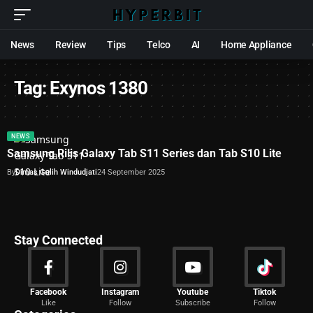
News
Review
Tips
Telco
AI
Home Appliance
Tag:
Exynos 1380
NEWS
Samsung Rilis Galaxy Tab S11 Series dan Tab S10 Lite
By
Dimas Galih Windudjati
24 September 2025
Stay Connected
News
Facebook
Instagram
Youtube
Tiktok
Like
Follow
Subscribe
Follow
2029 Articles