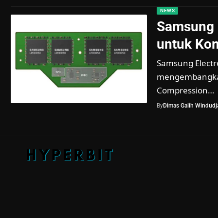
NEWS
Samsung 
untuk Ko
Samsung Elect
mengembangkan
Compression…
By
Dimas Galih Windudja