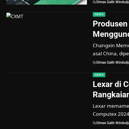
By
Dimas Galih Windudja
NEWS
Produsen
Menggunc
Changxin Memo
asal China, di
By
Dimas Galih Windudja
NEWS
Lexar di 
Rangkaian
Lexar memamer
Computex 2024.
By
Dimas Galih Windudja