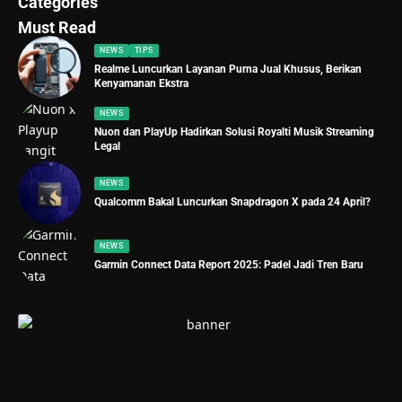
Categories
Must Read
NEWS
TIPS
Realme Luncurkan Layanan Purna Jual Khusus, Berikan
Kenyamanan Ekstra
NEWS
Nuon dan PlayUp Hadirkan Solusi Royalti Musik Streaming
Legal
NEWS
Qualcomm Bakal Luncurkan Snapdragon X pada 24 April?
NEWS
Garmin Connect Data Report 2025: Padel Jadi Tren Baru