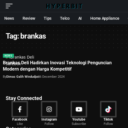
News
Review
Tips
Telco
AI
Home Appliance
Tag:
brankas
NEWS
Brankas Deli Hadirkan Inovasi Teknologi Penguncian
Modern dengan Harga Kompetitif
By
Dimas Galih Windudjati
6 December 2024
Stay Connected
News
Facebook
Instagram
Youtube
Tiktok
Like
Follow
Subscribe
Follow
2029 Articles