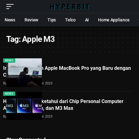
News
Review
Tips
Telco
AI
Home Appliance
Tag:
Apple M3
NEWS
Inilah Keunggulan Apple MacBook Pro yang Baru dengan
Chip M3
By
Lukman Azis
31 October 2023
NEWS
Hal yang Perlu Diketahui dari Chip Personal Computer
Apple M3, M3 Pro, dan M3 Max
By
Lukman Azis
31 October 2023