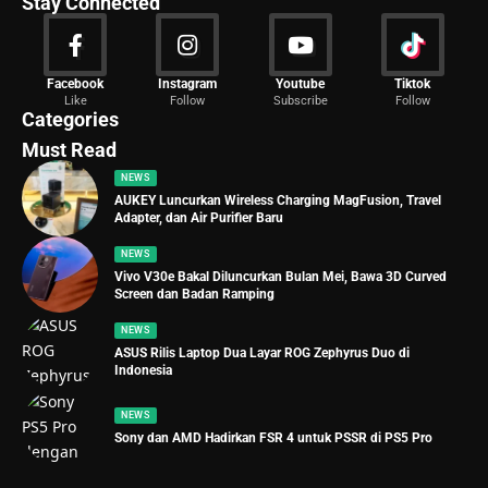
Stay Connected
News
Facebook
Instagram
Youtube
Tiktok
Like
Follow
Subscribe
Follow
2029 Articles
Categories
Must Read
NEWS
AUKEY Luncurkan Wireless Charging MagFusion, Travel
Adapter, dan Air Purifier Baru
NEWS
Vivo V30e Bakal Diluncurkan Bulan Mei, Bawa 3D Curved
Screen dan Badan Ramping
NEWS
ASUS Rilis Laptop Dua Layar ROG Zephyrus Duo di
Indonesia
NEWS
Sony dan AMD Hadirkan FSR 4 untuk PSSR di PS5 Pro