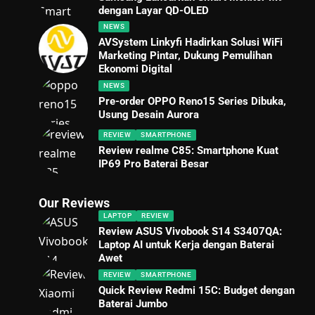
dengan Layar QD-OLED
NEWS
AVSystem Linkyfi Hadirkan Solusi WiFi
Marketing Pintar, Dukung Pemulihan
Ekonomi Digital
NEWS
Pre-order OPPO Reno15 Series Dibuka,
Usung Desain Aurora
REVIEW
SMARTPHONE
Review realme C85: Smartphone Kuat
IP69 Pro Baterai Besar
Our Reviews
LAPTOP
REVIEW
Review ASUS Vivobook S14 S3407QA:
Laptop AI untuk Kerja dengan Baterai
Awet
REVIEW
SMARTPHONE
Quick Review Redmi 15C: Budget dengan
Baterai Jumbo