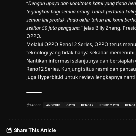
“
Dengan upaya dan komitmen kami yang tiada hen
terjangkau bagi semua orang. Untuk pertama kali
semua lini produk. Pada akhir tahun ini, kami ber
sekitar 50 juta pengguna.
” jelas Billy Zhang, Pre
OPPO.
Melalui OPPO Reno12 Series, OPPO terus me
teknologi yang tidak hanya sekadar memenuhi,
Nantikan informasi selanjutnya dan bersiapla
Reno12 Series. Kunjungi situs resmi dan pantau
juga Hyperbit.id untuk review lengkapnya nanti
TAGGED:
ANDROID
OPPO
RENO12
RENO12 PRO
RENO1
Share This Article