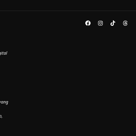
ital
yang
p,