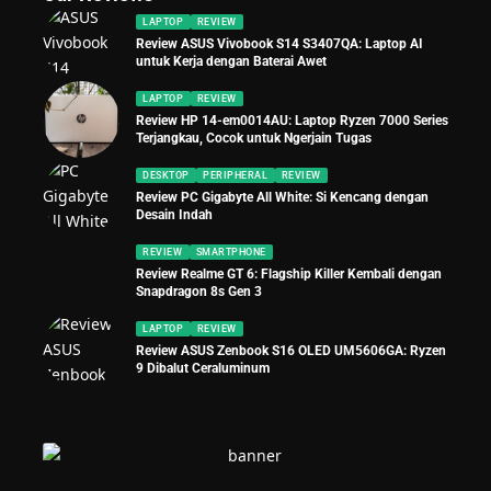
LAPTOP
REVIEW
Review ASUS Vivobook S14 S3407QA: Laptop AI
untuk Kerja dengan Baterai Awet
LAPTOP
REVIEW
Review HP 14-em0014AU: Laptop Ryzen 7000 Series
Terjangkau, Cocok untuk Ngerjain Tugas
DESKTOP
PERIPHERAL
REVIEW
Review PC Gigabyte All White: Si Kencang dengan
Desain Indah
REVIEW
SMARTPHONE
Review Realme GT 6: Flagship Killer Kembali dengan
Snapdragon 8s Gen 3
LAPTOP
REVIEW
Review ASUS Zenbook S16 OLED UM5606GA: Ryzen
9 Dibalut Ceraluminum