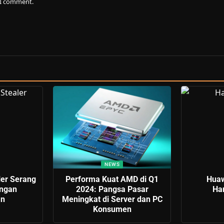
e I comment.
NEWS
ler Serang
Performa Kuat AMD di Q1
Huaw
ngan
2024: Pangsa Pasar
Ha
an
Meningkat di Server dan PC
Konsumen