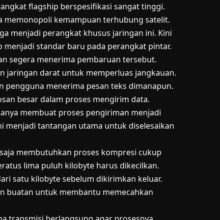
rangkat flagship berspesifikasi sangat tinggi.
nya memonopoli kemampuan terhubung satelit.
a menjadi perangkat khusus jaringan ini. Kini
 menjadi standar baru pada perangkat pintar.
akan segera menerima pembaruan tersebut.
gan jaringan darat untuk memperluas jangkauan.
kan pengguna menerima pesan teks dimanapun.
osan besar dalam proses mengirim data.
iasanya membuat proses pengiriman menjadi
ini menjadi tantangan utama untuk diselesaikan
k saja membutuhkan proses kompresi cukup
ratus lima puluh kilobyte harus dikecilkan.
ri satu kilobyte sebelum dikirimkan keluar.
san buatan untuk membantu memecahkan
ama transmisi berlangsung agar prosesnya