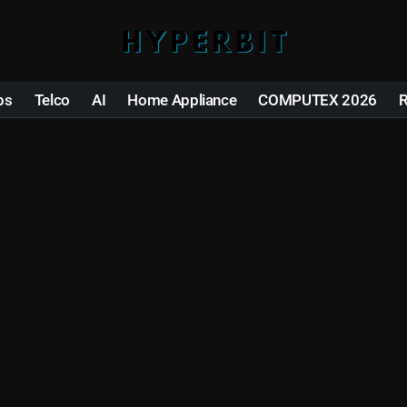
ps
Telco
AI
Home Appliance
COMPUTEX 2026