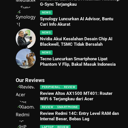
G-Sync Terjangkau
NEWS
Synology Luncurkan AI Advisor, Bantu
Cari Info Akurat
NEWS
Nvidia Akui Kesalahan Desain Chip AI
Blackwell, TSMC Tidak Bersalah
NEWS
Tecno Luncurkan Smartphone Lipat
Phantom V Flip, Bakal Masuk Indonesia
Our Reviews
PERIPHERAL
REVIEW
Review Altos AX1500 MT401: Router
WiFi 6 Terjangkau dari Acer
REVIEW
SMARTPHONE
Review Redmi 14C: Entry Level RAM dan
Internal Besar, Bebas Lag
LAPTOP
REVIEW