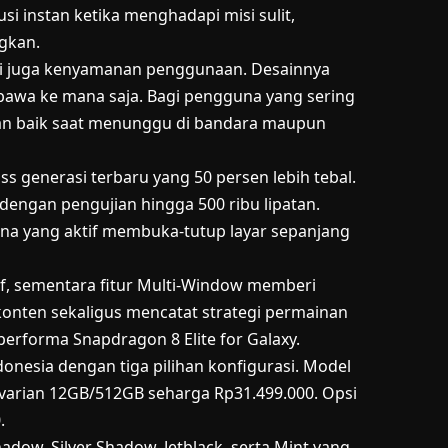
i instan ketika menghadapi misi sulit,
gkan.
tapi juga kenyamanan penggunaan. Desainnya
bawa ke mana saja. Bagi pengguna yang sering
kan baik saat menunggu di bandara maupun
s generasi terbaru yang 50 persen lebih tebal.
ngan pengujian hingga 500 ribu lipatan.
na yang aktif membuka-tutup layar sepanjang
sif, sementara fitur Multi-Window memberi
onten sekaligus mencatat strategi permainan
 performa Snapdragon 8 Elite for Galaxy.
nesia dengan tiga pilihan konfigurasi. Model
varian 12GB/512GB seharga Rp31.499.000. Opsi
.
adow, Silver Shadow, Jetblack, serta Mint yang