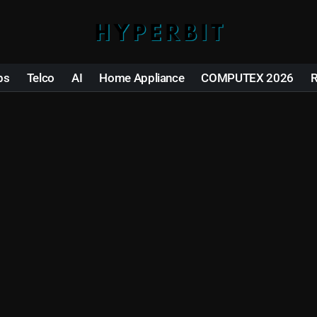
ps
Telco
AI
Home Appliance
COMPUTEX 2026