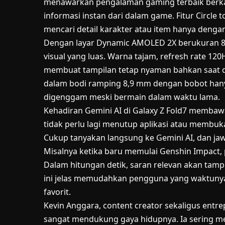
menawarkan pengalaman gaming terbaik berkat
informasi instan dari dalam game. Fitur Circl
mencari detail karakter atau item hanya dengan
Dengan layar Dynamic AMOLED 2X berukuran 8 
visual yang luas. Warna tajam, refresh rate 120
membuat tampilan tetap nyaman bahkan saat di
dalam bodi ramping 8,9 mm dengan bobot han
digenggam meski bermain dalam waktu lama.
Kehadiran Gemini AI di Galaxy Z Fold7 memba
tidak perlu lagi menutup aplikasi atau membu
Cukup tanyakan langsung ke Gemini AI, dan jaw
Misalnya ketika baru memulai Genshin Impact, 
Dalam hitungan detik, saran relevan akan tamp
ini jelas memudahkan pengguna yang waktunya 
favorit.
Kevin Anggara, content creator sekaligus entr
sangat mendukung gaya hidupnya. Ia sering m