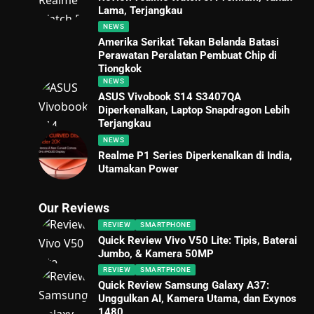
Lama, Terjangkau
NEWS
Amerika Serikat Tekan Belanda Batasi
Perawatan Peralatan Pembuat Chip di
Tiongkok
NEWS
ASUS Vivobook S14 S3407QA
Diperkenalkan, Laptop Snapdragon Lebih
Terjangkau
NEWS
Realme P1 Series Diperkenalkan di India,
Utamakan Power
Our Reviews
REVIEW
SMARTPHONE
Quick Review Vivo V50 Lite: Tipis, Baterai
Jumbo, & Kamera 50MP
REVIEW
SMARTPHONE
Quick Review Samsung Galaxy A37:
Unggulkan AI, Kamera Utama, dan Exynos
1480