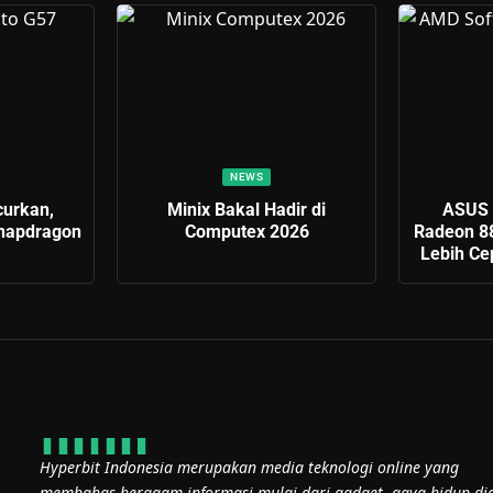
NEWS
curkan,
Minix Bakal Hadir di
ASUS 
napdragon
Computex 2026
Radeon 8
Lebih Ce
Hyperbit Indonesia merupakan media teknologi online yang
membahas beragam informasi mulai dari gadget, gaya hidup dig