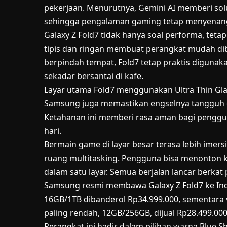
pekerjaan. Menurutnya, Gemini AI memberi solus
sehingga pengalaman gaming tetap menyenan
Galaxy Z Fold7 tidak hanya soal performa, te
tipis dan ringan membuat perangkat mudah di
berpindah tempat, Fold7 tetap praktis diguna
sekadar bersantai di kafe.
Layar utama Fold7 menggunakan Ultra Thin Glas
Samsung juga memastikan engselnya tangguh de
Ketahanan ini memberi rasa aman bagi penggu
hari.
Bermain game di layar besar terasa lebih imer
ruang multitasking. Pengguna bisa menonton k
dalam satu layar. Semua berjalan lancar berkat
Samsung resmi membawa Galaxy Z Fold7 ke Indo
16GB/1TB dibanderol Rp34.999.000, sementara 
paling rendah, 12GB/256GB, dijual Rp28.499.000
Perangkat ini hadir dalam pilihan warna Blue Sh