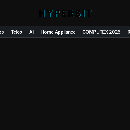
ps
Telco
AI
Home Appliance
COMPUTEX 2026