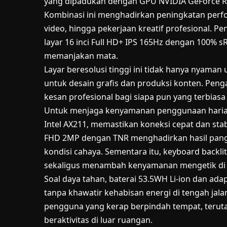
yang dipadukan dengan GPU NVIDIA GeForce R
Kombinasi ini menghadirkan peningkatan perfor
video, hingga pekerjaan kreatif profesional. Pe
layar 16 inci Full HD+ IPS 165Hz dengan 100% s
memanjakan mata.
Layar beresolusi tinggi ini tidak hanya nyaman 
untuk desain grafis dan produksi konten. Peng
kesan profesional bagi siapa pun yang terbiasa
Untuk menjaga kenyamanan penggunaan harian,
Intel AX211, memastikan koneksi cepat dan stab
FHD 2MP dengan TNR menghadirkan hasil panggi
kondisi cahaya. Sementara itu, keyboard back
sekaligus menambah kenyamanan mengetik di b
Soal daya tahan, baterai 53.5WH Li-ion dan ad
tanpa khawatir kehabisan energi di tengah j
pengguna yang kerap berpindah tempat, teruta
beraktivitas di luar ruangan.