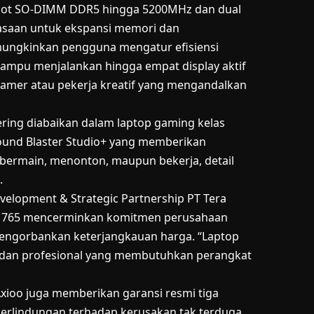
 slot SO-DIMM DDR5 hingga 5200MHz dan dual
asaan untuk ekspansi memori dan
ungkinkan pengguna mengatur efisiensi
i mampu menjalankan hingga empat display aktif
reamer atau pekerja kreatif yang mengandalkan
ering diabaikan dalam laptop gaming kelas
und Blaster Studio+ yang memberikan
t bermain, menonton, maupun bekerja, detail
.
evelopment & Strategic Partnership PT Tera
 765 mencerminkan komitmen perusahaan
mengorbankan keterjangkauan harga. “Laptop
or dan profesional yang membutuhkan perangkat
Axioo juga memberikan garansi resmi tiga
erlindungan terhadap kerusakan tak terduga.