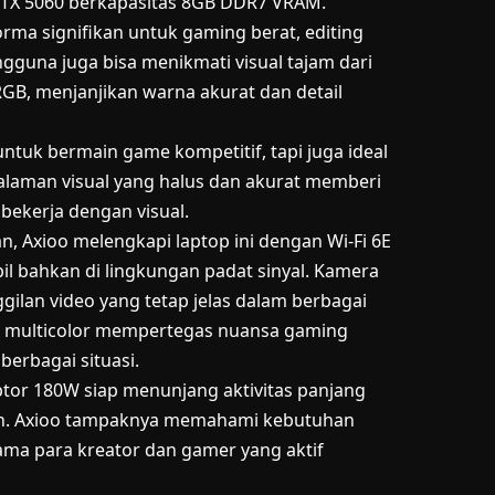
TX 5060 berkapasitas 8GB DDR7 VRAM.
ma signifikan untuk gaming berat, editing
ngguna juga bisa menikmati visual tajam dari
RGB, menjanjikan warna akurat dan detail
untuk bermain game kompetitif, tapi juga ideal
alaman visual yang halus dan akurat memberi
 bekerja dengan visual.
 Axioo melengkapi laptop ini dengan Wi-Fi 6E
il bahkan di lingkungan padat sinyal. Kamera
lan video yang tetap jelas dalam berbagai
lit multicolor mempertegas nuansa gaming
erbagai situasi.
aptor 180W siap menunjang aktivitas panjang
alan. Axioo tampaknya memahami kebutuhan
ma para kreator dan gamer yang aktif