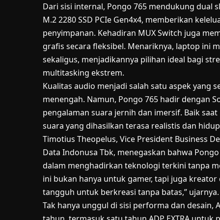
Dari sisi internal, Pongo 765 mendukung dual
M.2 2280 SSD PCIe Gen4x4, memberikan kelelu
penyimpanan. Kehadiran MUX Switch juga mem
grafis secara fleksibel. Menariknya, laptop in
sekaligus, menjadikannya pilihan ideal bagi st
multitasking ekstrem.
Kualitas audio menjadi salah satu aspek yang s
menengah. Namun, Pongo 765 hadir dengan So
pengalaman suara jernih dan imersif. Baik saa
suara yang dihasilkan terasa realistis dan hidup
Timotius Theopelus, Vice President Business D
Data Indonusa Tbk, menegaskan bahwa Pongo
dalam menghadirkan teknologi terkini tanpa 
ini bukan hanya untuk gamer, tapi juga kreat
tangguh untuk berkreasi tanpa batas,” ujarnya.
Tak hanya unggul di sisi performa dan desain, 
tahun, termasuk satu tahun ADP EXTRA untuk p