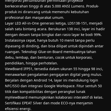
menyoroti pertumbuhan permintaan proyektor
berkecerahan tinggi di atas 5.000 ANSI Lumens. Produk-
produk ini dirancang untuk memenuhi kebutuhan
profesional dan masyarakat umum.
Layar LED All-in-One generasi ketiga, LDS138-151, menjadi
salah satu bintang acara. Berukuran 138 inci, layar ini hadir
dengan desain tanpa bingkai dan rasio layar ke bodi 99%.
Instalasinya cepat, hanya butuh 10 menit tanpa perlu
dipasang di dinding, dan bisa dilipat untuk dipindah antar
ruangan. Teknologi Glue-on-Board membuatnya tahan
debu, lembap, dan benturan, cocok untuk korporasi,
pendidikan, hingga perhotelan.
ViewBoard IFP51, tersedia dalam ukuran 55 hingga 98 inci,
menawarkan pengalaman pengajaran digital yang mulus.
Berjalan dengan Android 14, layar ini mendukung login
NFC/SSO dan integrasi Google Workspace. Fitur sentuh 50
titik dan kompatibilitas dengan perangkat lunak
myViewBoard memungkinkan kolaborasi interaktif di kelas.
Sertifikasi EPEAT Silver dan mode ECO-nya menjamin
efisiensi energi.