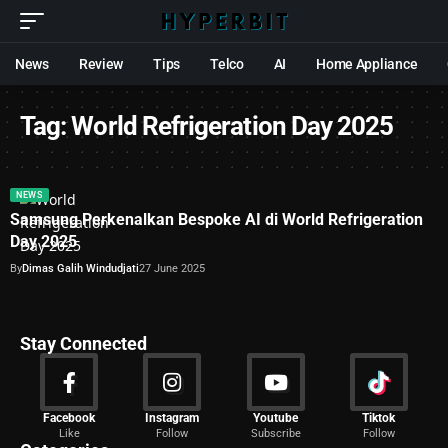
News
Review
Tips
Telco
AI
Home Appliance
Tag:
World Refrigeration Day 2025
NEWS
Samsung Perkenalkan Bespoke AI di World Refrigeration
Day 2025
By
Dimas Galih Windudjati
27 June 2025
Stay Connected
News
Facebook
Instagram
Youtube
Tiktok
Like
Follow
Subscribe
Follow
2029 Articles