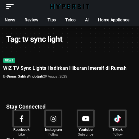
News
Review
Tips
Telco
AI
Home Appliance
Tag:
tv sync light
NEWS
WiZ TV Sync Lights Hadirkan Hiburan Imersif di Rumah
By
Dimas Galih Windudjati
29 August 2025
Stay Connected
News
Facebook
Instagram
Youtube
Tiktok
Like
Follow
Subscribe
Follow
2029 Articles