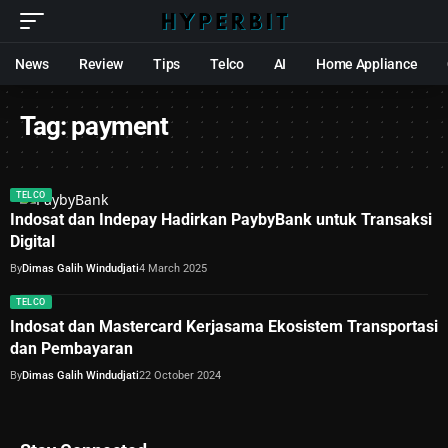
News
Review
Tips
Telco
AI
Home Appliance
Tag:
payment
TELCO
Indosat dan Indepay Hadirkan PaybyBank untuk Transaksi
Digital
By
Dimas Galih Windudjati
4 March 2025
TELCO
Indosat dan Mastercard Kerjasama Ekosistem Transportasi
dan Pembayaran
By
Dimas Galih Windudjati
22 October 2024