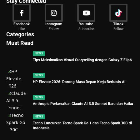
Stay Connected
News
Facebook
Instagram
Youtube
Tiktok
Like
Follow
Subscribe
Follow
2029 Articles
Categories
Must Read
NEWS
Tips Maksimalkan Visual Storytelling dengan Galaxy Z Flip6
NEWS
HP Elevate 2026: Dorong Masa Depan Kerja Berbasis AI
NEWS
Anthropic Perkenalkan Claude AI 3.5 Sonnet Baru dan Haiku
NEWS
Tecno Luncurkan Tecno Spark Go 1 dan Tecno Spark 30C di
Indonesia