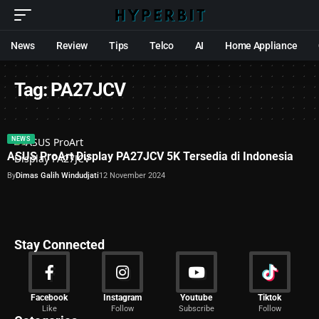
News
Review
Tips
Telco
AI
Home Appliance
Tag:
PA27JCV
NEWS
ASUS ProArt Display PA27JCV 5K Tersedia di Indonesia
By
Dimas Galih Windudjati
12 November 2024
Stay Connected
News
Facebook
Instagram
Youtube
Tiktok
Like
Follow
Subscribe
Follow
2029 Articles