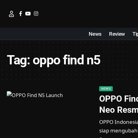
News
Review
Ti
Tag:
oppo find n5
NEWS
OPPO Find
Neo Resm
OPPO Indonesia
siap mengubah 