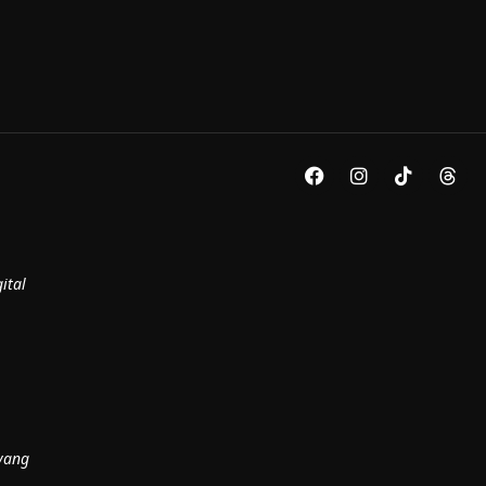
ital
yang