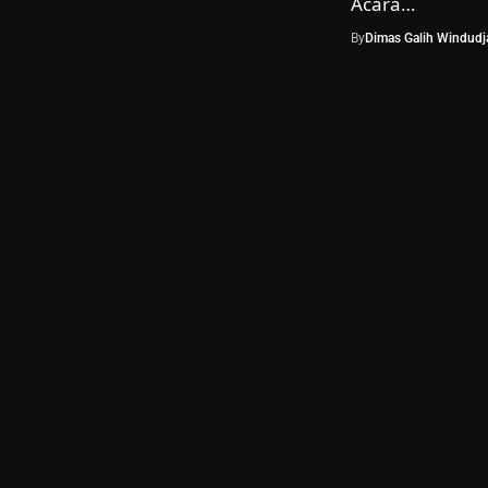
Acara…
By
Dimas Galih Windudja