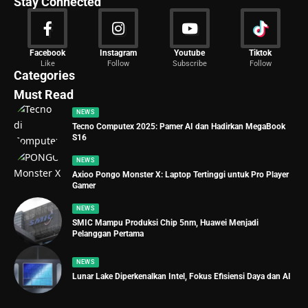
Stay Connected
News
Facebook
Instagram
Youtube
Tiktok
Like
Follow
Subscribe
Follow
2020 Articles
Categories
Must Read
NEWS
Tecno Computex 2025: Pamer AI dan Hadirkan MegaBook
S16
NEWS
Axioo Pongo Monster X: Laptop Tertinggi untuk Pro Player
Gamer
NEWS
SMIC Mampu Produksi Chip 5nm, Huawei Menjadi
Pelanggan Pertama
NEWS
Lunar Lake Diperkenalkan Intel, Fokus Efisiensi Daya dan AI