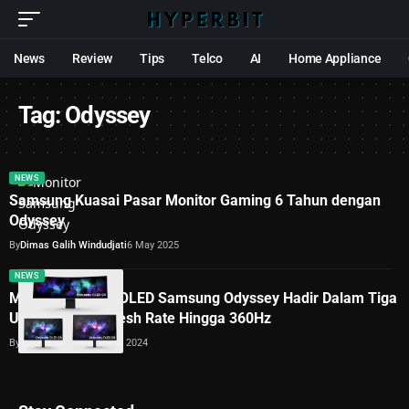
News
Review
Tips
Telco
AI
Home Appliance
Tag:
Odyssey
NEWS
Samsung Kuasai Pasar Monitor Gaming 6 Tahun dengan
Odyssey
By
Dimas Galih Windudjati
6 May 2025
NEWS
Monitor Gaming OLED Samsung Odyssey Hadir Dalam Tiga
Ukuran dan Refresh Rate Hingga 360Hz
By
Lukman Azis
4 January 2024