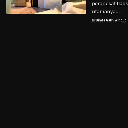
perangkat flags
utamanya…
By
Dimas Galih Windudja