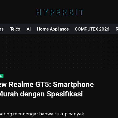
ps
Telco
AI
Home Appliance
COMPUTEX 2026
E
iew Realme GT5: Smartphone
Murah dengan Spesifikasi
sering mendengar bahwa cukup banyak