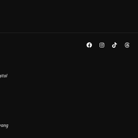
ital
yang