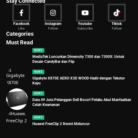
Stay Connected
News
Facebook
Instagram
Youtube
Tiktok
Like
Follow
Subscribe
Follow
2027 Articles
Categories
Must Read
NEWS
MediaTek Luncurkan Dimensity 7300 dan 7300X: Untuk
Desain CandyBar dan Flip
NEWS
Gigabyte X870E AERO X3D WOOD Hadir dengan Tekstur
Kayu
NEWS
Data 49 Juta Pelanggan Dell Bocor! Pelaku Akui Manfaatkan
Celah Keamanan
NEWS
Huawei FreeClip 2 Resmi Meluncur