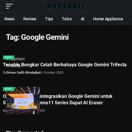
News
Review
Tips
Telco
AI
Home Appliance
Tag:
Google Gemini
NEWS
Tenable Bongkar Celah Berbahaya Google Gemini Trifecta
By
Dimas Galih Windudjati
1 October 2025
NEWS
OPPO akan Mengintegrasikan Google Gemini untuk
Smartphone AI, Reno11 Series Dapat AI Eraser
By
Lukman Azis
17 April 2024