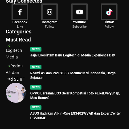
Stay Connected
News
Facebook
Instagram
Youtube
Tiktok
Like
Follow
Subscribe
Follow
2029 Articles
Categories
Must Read
NEWS
Jajal Ekosistem Baru Logitech di Media Experience Day
NEWS
Redmi A5 dan Pad SE 8.7 Meluncur di Indonesia, Harga
Sejutaan
NEWS
OPPO Bersama BSS Gelar Kompetisi Foto #LikeEverySnap,
Mau Ikutan?
NEWS
ASUS Hadirkan All-in-One EG3402WVAK dan ExpertCenter
DG500ME