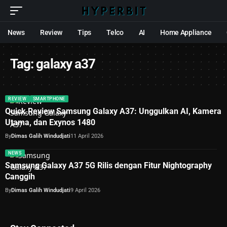
News
Review
Tips
Telco
AI
Home Appliance
Tag:
galaxy a37
REVIEW
SMARTPHONE
Quick Review Samsung Galaxy A37: Unggulkan AI, Kamera
Utama, dan Exynos 1480
By
Dimas Galih Windudjati
11 April 2026
NEWS
Samsung Galaxy A37 5G Rilis dengan Fitur Nightography
Canggih
By
Dimas Galih Windudjati
9 April 2026