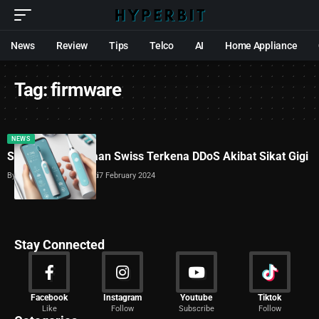
News
Review
Tips
Telco
AI
Home Appliance
Tag:
firmware
NEWS
Sebuah Perusahaan Swiss Terkena DDoS Akibat Sikat Gigi
By
Dimas Galih Windudjati
7 February 2024
Stay Connected
News
Facebook
Instagram
Youtube
Tiktok
Like
Follow
Subscribe
Follow
2029 Articles