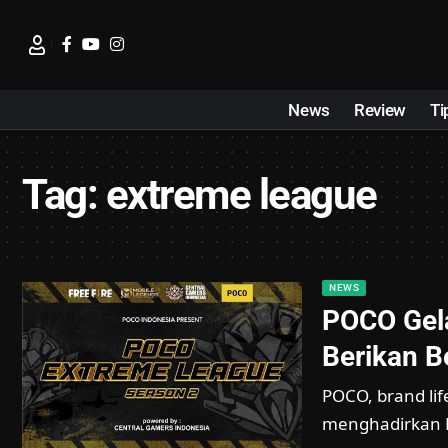
News
Review
Ti
Tag:
extreme league
NEWS
POCO Gela
Berikan 
POCO, brand lif
menghadirkan 