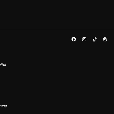
ital
yang