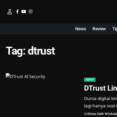
News
Review
Ti
Tag:
dtrust
NEWS
DTrust Li
Dunia digital k
lagi hanya soal
By
Dimas Galih Windudja