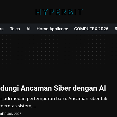
ps
Telco
AI
Home Appliance
COMPUTEX 2026
ndungi Ancaman Siber dengan AI
ini jadi medan pertempuran baru. Ancaman siber tak
 meretas sistem,…
ti
30 July 2025