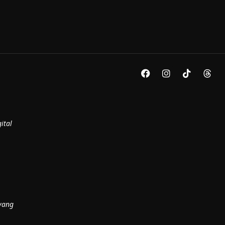
ital
yang