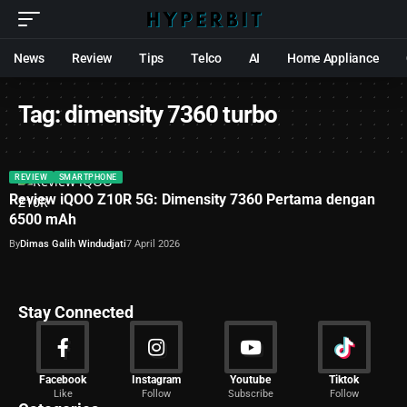
News
Review
Tips
Telco
AI
Home Appliance
Tag:
dimensity 7360 turbo
REVIEW
SMARTPHONE
Review iQOO Z10R 5G: Dimensity 7360 Pertama dengan
6500 mAh
By
Dimas Galih Windudjati
7 April 2026
Stay Connected
News
Facebook
Instagram
Youtube
Tiktok
Like
Follow
Subscribe
Follow
2029 Articles