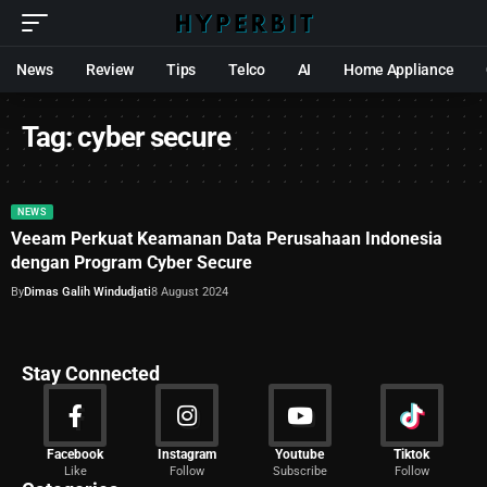
News
Review
Tips
Telco
AI
Home Appliance
Tag:
cyber secure
NEWS
Veeam Perkuat Keamanan Data Perusahaan Indonesia
dengan Program Cyber Secure
By
Dimas Galih Windudjati
8 August 2024
Stay Connected
News
Facebook
Instagram
Youtube
Tiktok
Like
Follow
Subscribe
Follow
2029 Articles