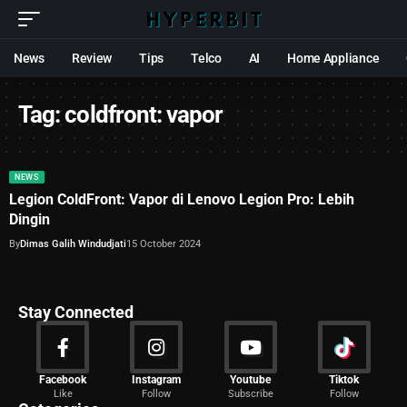
News
Review
Tips
Telco
AI
Home Appliance
Tag:
coldfront: vapor
NEWS
Legion ColdFront: Vapor di Lenovo Legion Pro: Lebih
Dingin
By
Dimas Galih Windudjati
15 October 2024
Stay Connected
News
Facebook
Instagram
Youtube
Tiktok
Like
Follow
Subscribe
Follow
2029 Articles