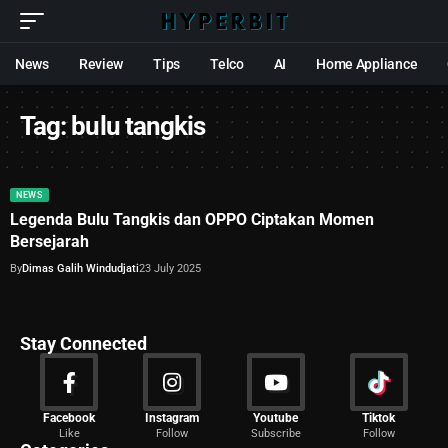
News
Review
Tips
Telco
AI
Home Appliance
Tag:
bulu tangkis
NEWS
Legenda Bulu Tangkis dan OPPO Ciptakan Momen
Bersejarah
By
Dimas Galih Windudjati
23 July 2025
Stay Connected
News
Facebook
Instagram
Youtube
Tiktok
Like
Follow
Subscribe
Follow
2029 Articles