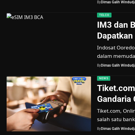
By
Dimas Galih Windudja
TELCO
IM3 dan 
Dapatkan
Indosat Ooredoo
dalam memudah
By
Dimas Galih Windudja
NEWS
Tiket.com 
Gandaria 
Tiket.com, Onli
salah satu ban
By
Dimas Galih Windudja