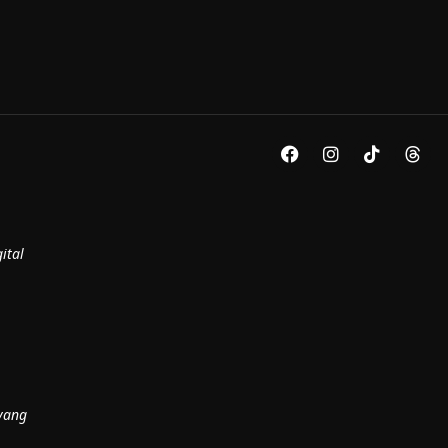
ital
yang