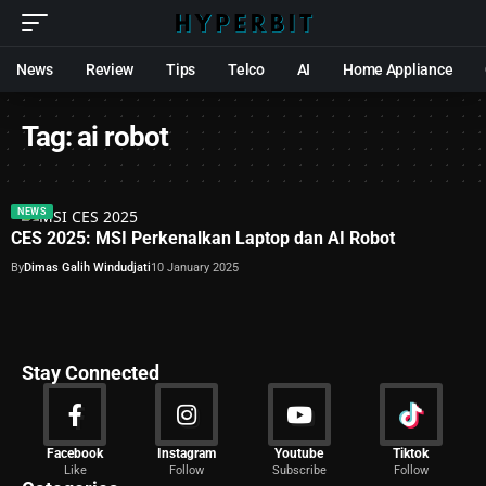
News
Review
Tips
Telco
AI
Home Appliance
Tag:
ai robot
NEWS
CES 2025: MSI Perkenalkan Laptop dan AI Robot
By
Dimas Galih Windudjati
10 January 2025
Stay Connected
News
Facebook
Instagram
Youtube
Tiktok
Like
Follow
Subscribe
Follow
2027 Articles