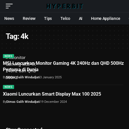
News
Review
Tips
Telco
AI
Home Appliance
Tag:
4k
NEWS
MSI Luncurkan Monitor Gaming 4K 240Hz dan QHD 500Hz
Pertama di Dunia
By
Dimas Galih Windudjati
3 January 2025
NEWS
Xiaomi Luncurkan Smart Display Max 100 2025
By
Dimas Galih Windudjati
19 December 2024