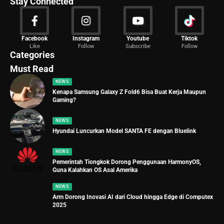
Stay Connected
News
Facebook
Instagram
Youtube
Tiktok
Like
Follow
Subscribe
Follow
2027 Articles
Categories
Must Read
NEWS
Kenapa Samsung Galaxy Z Fold6 Bisa Buat Kerja Maupun
Gaming?
NEWS
Hyundai Luncurkan Model SANTA FE dengan Bluelink
NEWS
Pemerintah Tiongkok Dorong Penggunaan HarmonyOS,
Guna Kalahkan OS Asal Amerika
NEWS
Arm Dorong Inovasi AI dari Cloud hingga Edge di Computex
2025