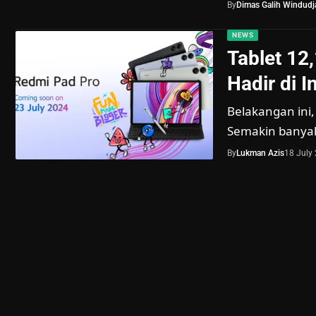
By
Dimas Galih Windudja
NEWS
Tablet 12
Hadir di 
Belakangan ini,
Semakin banyak
By
Lukman Azis
18 July