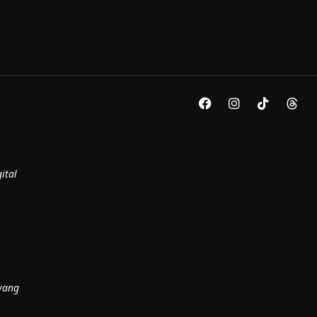
ital
yang